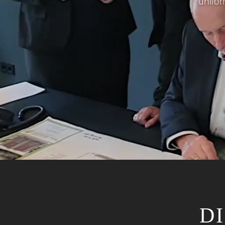
unifor
D