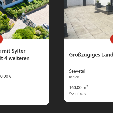
 mit Sylter
Großzügiges Land
t 4 weiteren
Seevetal
0,00 €
Region
2
160,00 m
Wohnfläche