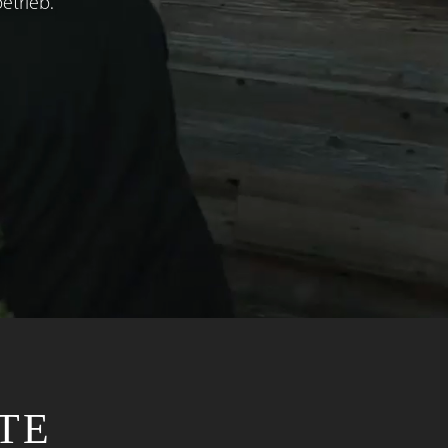
etrieb.
TE