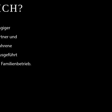
ICH?
ngiger
rtner und
fahrene
ausgeführt
r Familienbetrieb.