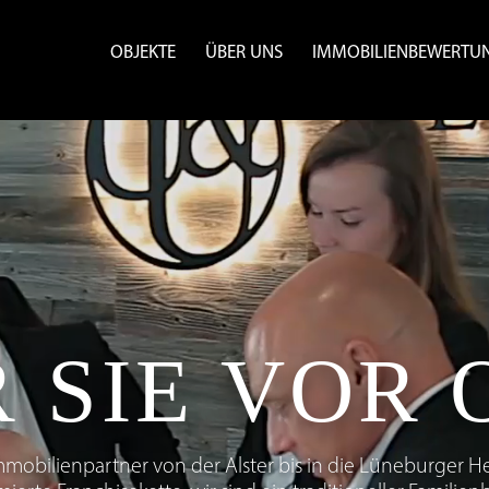
OBJEKTE
ÜBER UNS
IMMOBILIENBEWERTU
 SIE VOR 
mmobilienpartner von der Alster bis in die Lüneburger He