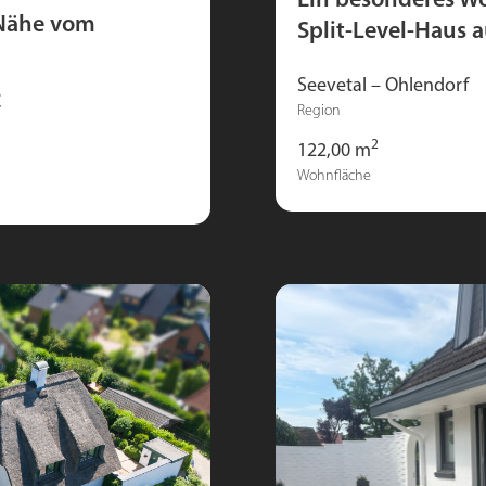
Ein besonderes W
Nähe vom
Split-Level-Haus 
Seevetal – Ohlendorf
€
Region
2
122,00 m
Wohnfläche