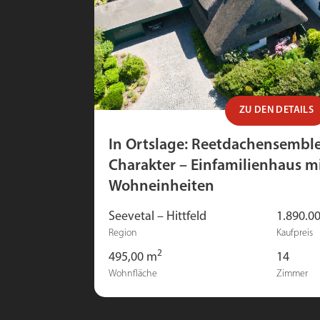
ZU DEN DETAILS
In Ortslage: Reetdachensemble
Charakter – Einfamilienhaus mi
Wohneinheiten
Seevetal – Hittfeld
1.890.00
Region
Kaufpreis
2
495,00 m
14
Wohnfläche
Zimmer